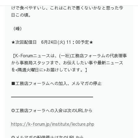
ア味を選んだ。味は……まあ、似て非なるもの。でも小分
けで食べやすいし、これはこれで悪くないかなと思った今
日この頃。
（峰）
★次回配信日 6月24日(火) 11：00予定★
【K-Forumニュースは、(一社)工務店フォーラムの代表理事
から事務局スタッフまで、お伝えしたい事や最新ニュース
を<隔週火曜日に>お届けしています。】
■工務店フォーラムへの加入、メルマガの停止
━━━━━━━━━━━━━━━━━━━
◎工務店フォーラへの入会は次のURLから
https://k-forum.jp/institute/lecture.php
◎メルマガの配信停止は次のURLから